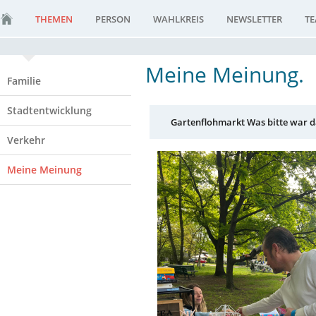
THEMEN
PERSON
WAHLKREIS
NEWSLETTER
T
Meine Meinung.
Familie
Stadtentwicklung
Gartenflohmarkt Was bitte war da
Verkehr
Meine Meinung