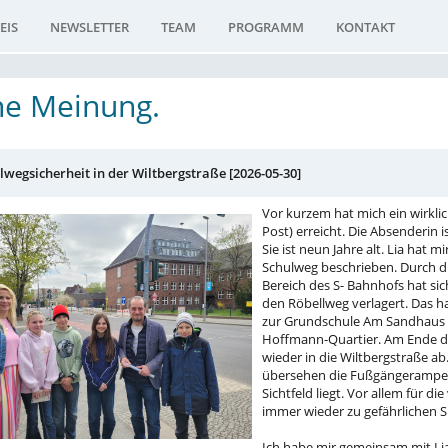
EIS
NEWSLETTER
TEAM
PROGRAMM
KONTAKT
e Meinung.
lwegsicherheit in der Wiltbergstraße [2026-05-30]
Vor kurzem hat mich ein wirklic
Post) erreicht. Die Absenderin i
Sie ist neun Jahre alt. Lia hat 
Schulweg beschrieben. Durch di
Bereich des S- Bahnhofs hat sich
den Röbellweg verlagert. Das h
zur Grundschule Am Sandhaus 
Hoffmann-Quartier. Am Ende de
wieder in die Wiltbergstraße a
übersehen die Fußgängerampel h
Sichtfeld liegt. Vor allem für 
immer wieder zu gefährlichen S
Ich habe mir gemeinsam mit Lia