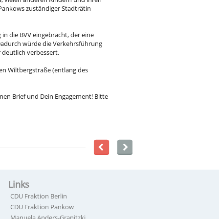
 Pankows zuständiger Stadträtin
n die BVV eingebracht, der eine
 Dadurch würde die Verkehrsführung
r deutlich verbessert.
en Wiltbergstraße (entlang des
inen Brief und Dein Engagement! Bitte
Links
CDU Fraktion Berlin
CDU Fraktion Pankow
Manuela Anders-Granitzki