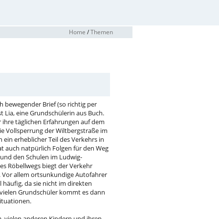
Home
/
Themen
h bewegender Brief (so richtig per
st Lia, eine Grundschülerin aus Buch.
mir ihre täglichen Erfahrungen auf dem
e Vollsperrung der Wiltbergstraße im
 ein erheblicher Teil des Verkehrs in
at auch natpürlich Folgen für den Weg
und den Schulen im Ludwig-
s Röbellwegs biegt der Verkehr
b. Vor allem ortsunkundige Autofahrer
äufig, da sie nicht im direkten
die vielen Grundschüler kommt es dann
ituationen.
, vielen anderen Kindern und ihren