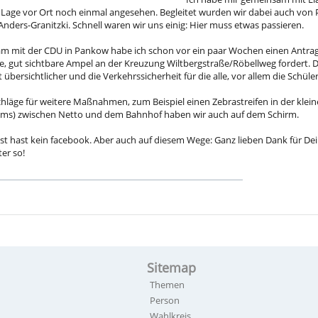
e Lage vor Ort noch einmal angesehen. Begleitet wurden wir dabei auch von
nders-Granitzki. Schnell waren wir uns einig: Hier muss etwas passieren.
 mit der CDU in Pankow habe ich schon vor ein paar Wochen einen Antrag i
, gut sichtbare Ampel an der Kreuzung Wiltbergstraße/Röbellweg fordert.
übersichtlicher und die Verkehrssicherheit für die alle, vor allem die Schüle
chläge für weitere Maßnahmen, zum Beispiel einen Zebrastreifen in der klein
s) zwischen Netto und dem Bahnhof haben wir auch auf dem Schirm.
ast hast kein facebook. Aber auch auf diesem Wege: Ganz lieben Dank für De
er so!
Sitemap
Themen
Person
Wahlkreis