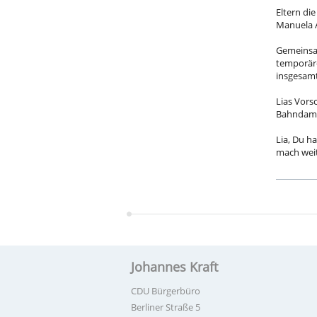
Eltern di
Manuela A
Gemeinsam
temporäre
insgesamt 
Lias Vors
Bahndamm
Lia, Du h
mach weit
Johannes Kraft
CDU Bürgerbüro
Berliner Straße 5